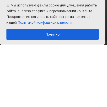
коллективы поселка
⚠️ Мы используем файлы cookie для улучшения работы
Саргазы выступили на
сайта, анализа трафика и персонализации контента.
Продолжая использовать сайт, вы соглашаетесь с
смотре
нашей
Политикой конфиденциальности
.
A
Среда, 15 мая 2019 г.
Время на чтение: 2 мин.
A
Понятно
Главная
Новости
Общество
В Саргазинском сельском клубе
Сосновского района прошел смотр
художественной самодеятельности.
В этот день глава Саргазинского поселения
В.Ю.Новгородцев
и заместитель главы по
социальным вопросам
О.Ю. Шатова