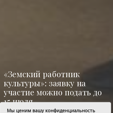
«Земский работник
культуры»: заявку на
участие можно подать до
15 июля
Мы ценим вашу конфиденциальность
Программа «Земский работник культуры»