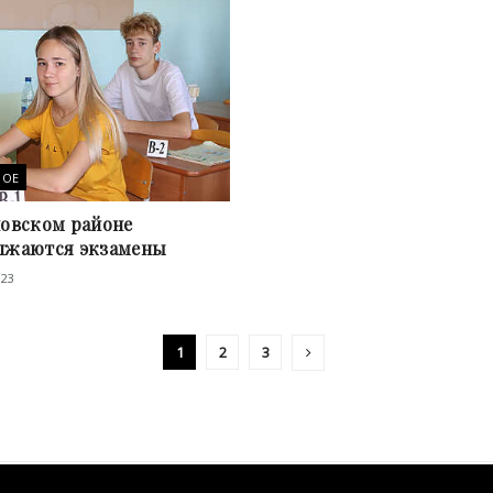
НОЕ
новском районе
лжаются экзамены
023
1
2
3