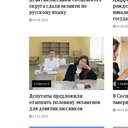
округа сдали экзамен по
рожде
русскому языку
начал
госуд
09.06.2026
02.06.2
ГЛАВНОЕ
ГЛАВ
Депутаты предложили
В Сос
отменить половину экзаменов
завер
для девятиклассников
14.06.2
27.02.2025