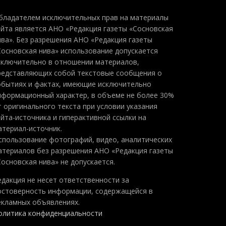
бладателем исключительных прав на материалы
айта является АНО «Редакция газеты «Сосновская
ива». Без разрешения АНО «Редакция газеты
Сосновская нива» использование допускается
сключительно в отношении материалов,
редставляющих собой текстовые сообщения о
обытиях и фактах, имеющие исключительно
нформационный характер, в объеме не более 30%
т оригинального текста при условии указания
айта-источника и гиперактивной ссылки на
атериал-источник.
спользование фотографий, видео, аналитических
атериалов без разрешения АНО «Редакция газеты
Сосновская нива» не допускается.
едакция не несет ответственности за
остоверность информации, содержащейся в
екламных объявлениях.
олитика конфиденциальности