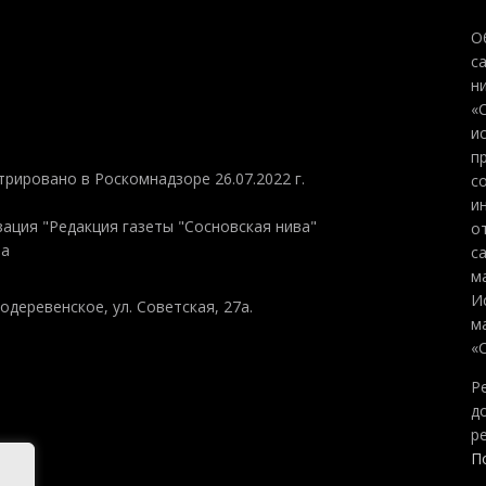
О
с
н
«
и
п
трировано в Роскомнадзоре 26.07.2022 г.
с
и
ация "Редакция газеты "Сосновская нива"
о
на
с
м
И
одеревенское, ул. Советская, 27а.
м
«
Р
д
р
П