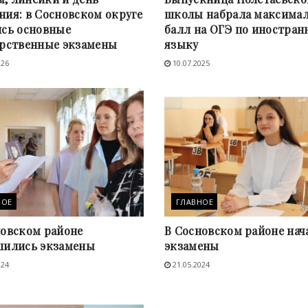
ния: в Сосновском округе
школы набрала максима
ись основные
балл на ОГЭ по иностран
арственные экзамены
языку
026
10.07.2025
НОЕ
ГЛАВНОЕ
новском районе
В Сосновском районе нач
шились экзамены
экзамены
024
21.05.2024