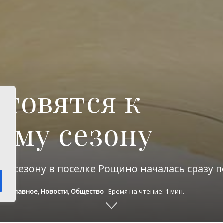
отовятся к
ому сезону
у сезону в поселке Рощино началась сразу 
тво
,
Главное
,
Новости
,
Общество
Время на чтение: 1 мин.