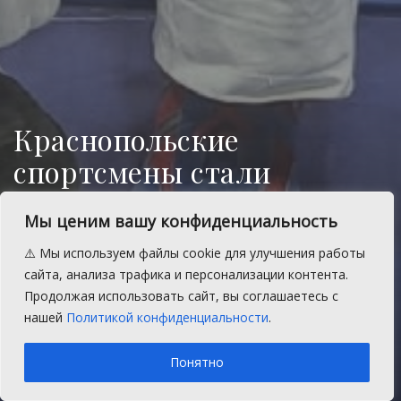
Краснопольские
спортсмены стали
победителями турнира по
Мы ценим вашу конфиденциальность
рукопашному бою
⚠️ Мы используем файлы cookie для улучшения работы
В Магнитогорске состоялся кубок
сайта, анализа трафика и персонализации контента.
Федерации рукопашного боя
Продолжая использовать сайт, вы соглашаетесь с
Челябинской области.
нашей
Политикой конфиденциальности
.
A
Воскресенье, 10 мая 2026 г.
Время на чтение: 1 мин.
A
Понятно