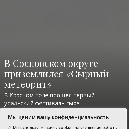
В Сосновском округе
приземлился «Сырный
метеорит»
В Красном поле прошел первый
уральский фестиваль сыра
A
Воскресенье, 24 мая 2026 г.
Время на чтение: 3 мин.
A
Мы ценим вашу конфиденциальность
⚠️ Мы используем файлы cookie для улучшения работы