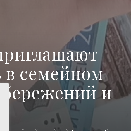
приглашают
ь в семейном
сбережений и
й