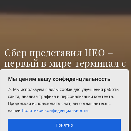
Сбер представил НЕО –
первый в мире терминал с
искусственным
Мы ценим вашу конфиденциальность
интеллектом
⚠️ Мы используем файлы cookie для улучшения работы
Сбер представил НЕО – первый в мире
сайта, анализа трафика и персонализации контента.
платёжный терминал со встроенным
Продолжая использовать сайт, вы соглашаетесь с
искусственным интеллектом.
нашей
Политикой конфиденциальности
.
A
Пятница, 5 июня 2026 г.
Время на чтение: 1 мин.
A
Понятно