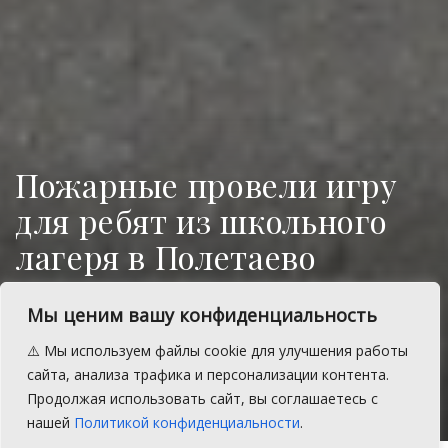
Пожарные провели игру
для ребят из школьного
лагеря в Полетаево
В детском дневном лагере Полетаевской
Мы ценим вашу конфиденциальность
школы 18 июня прошла захватывающая
игра-квест «В поисках знамени».
⚠️ Мы используем файлы cookie для улучшения работы
сайта, анализа трафика и персонализации контента.
A
Суббота, 20 июня 2026 г.
Время на чтение: 1 мин.
A
Продолжая использовать сайт, вы соглашаетесь с
нашей
Политикой конфиденциальности
.