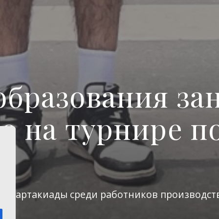
образования за
о на турнире п
х Спартакиады среди работников производс