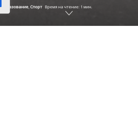
,
Образование
,
Спорт
Время на чтение: 1 мин.
Турнир прошел в бассейне «Строитель» города Ч
тав команды Сосновской районной организаци
 Кязимов
,
Никита Слюсарский
,
Вадим Сивенков
утдинова
и
Алексей Комаров
.
едстояло преодолеть дистанцию в 50 метров ин
ете 4×50 метров. По результатам заплывов кома
е место.