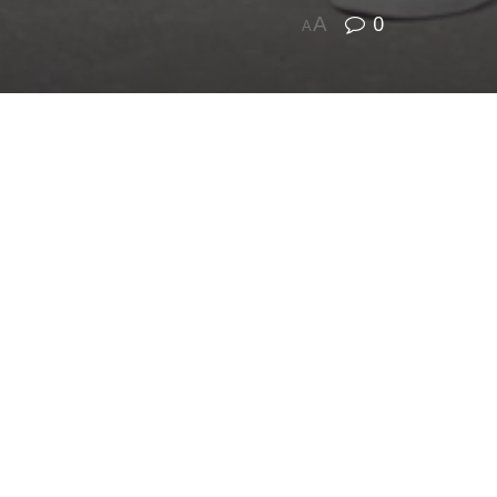
0
A
A
елябинска.
и Профсоюза образования вошли
,
Мария Криницина
,
Алевтина
дивидуально и в составе команды в
нда Сосновского Профсоюза заняла