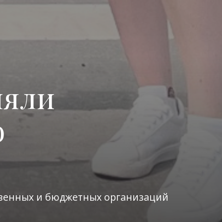
няли
о
твенных и бюджетных организаций