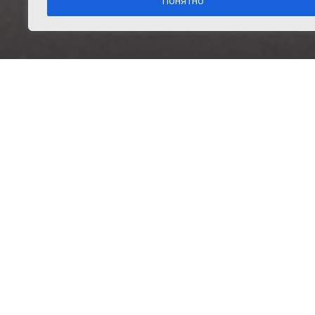
Понятно
Вторник, 23 июня 2026 г.
в рубрике
Главное
,
Новости
Главная
Главное
Подробнее о погоде в Долгодеревенском
Информеры погоды
В сос
Опрос
Кязим
Фахр
Цены на бензин выросли. Как
реагируете?
Им пр
эстаф
Буду больше зарабатывать
треть
Буду меньше ездить
Расстраиваюсь