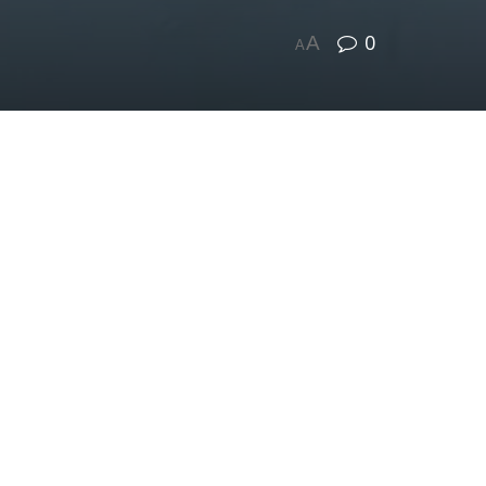
0
A
A
ись шесть баскетбольных команд из
ьского. Игроки продемонстрировали
авный кубок.
села Кременкуль. На втором месте
ульский. Победителями стали
о.