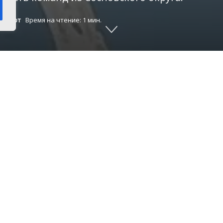
,
Спорт
Время на чтение: 1 мин.
Турнир посвятили празднику День России.
ртивном зале Солнечной школы 21 июня собрал
нкуля, Солнечного, Долгодеревенского и Есаул
ую игру, проявив волю к победе в борьбе за гл
огам турнира «бронзу» забрала команда «К2» из 
лись спортсмены команды «Раптор» поселка Еса
тболисты команды «Без названия» из Солнечног