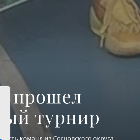
м прошел
ный турнир
шесть команд из Сосновского округа.