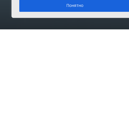
Понятно
Вторник, 23 июня 2026 г.
в рубрике
Главное
,
Новости
Главная
Главное
Подробнее о погоде в Долгодеревенском
Информеры погоды
В спо
Опрос
Креме
хорош
Цены на бензин выросли. Как
реагируете?
По ит
оказа
Буду больше зарабатывать
баске
Буду меньше ездить