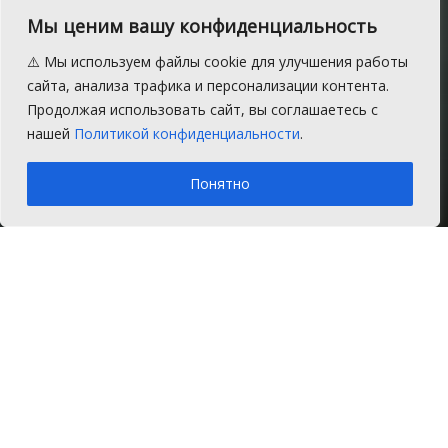
В Сосновском районе
Мы ценим вашу конфиденциальность
школьники и студенты
⚠️ Мы используем файлы cookie для улучшения работы
создавали кулинарные
сайта, анализа трафика и персонализации контента.
Продолжая использовать сайт, вы соглашаетесь с
шедевры
нашей
Политикой конфиденциальности
.
A
Пятница, 18 октября 2019 г.
Время на чтение: 2 мин.
A
Понятно
Главная
Новости
Общество
18 октября в Долгодеревенском филиале
Аргаяшского аграрного техникума
прошёл традиционный молодёжный
фестиваль кулинарного искусства.
Участие в конкурсе поваров приняли