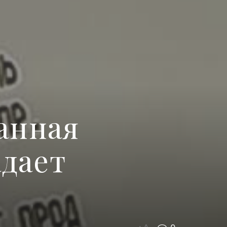
занная
адает