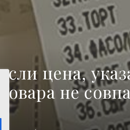
 если цена, ука
товара не совп