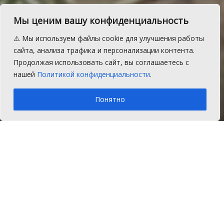
Мы ценим вашу конфиденциальность
Какая погода ждет
⚠️ Мы используем файлы cookie для улучшения работы
южноуральцев в
сайта, анализа трафика и персонализации контента.
Продолжая использовать сайт, вы соглашаетесь с
выходные
нашей
Политикой конфиденциальности
.
A
Пятница, 14 августа 2020 г.
Время на чтение: 1 мин.
A
Понятно
Главная
Новости
Общество
В Челябинскую область все настойчивее
заглядывает осень. Узнаем у
синоптиков, стоит ли планировать на
выходные работы в саду.