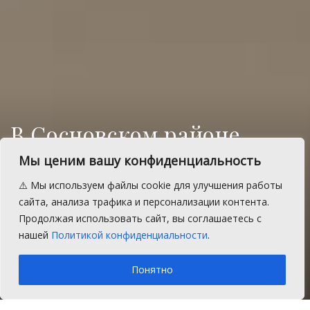
В Сосновском районе
руководитель
Мы ценим вашу конфиденциальность
следственного управления
⚠️ Мы используем файлы cookie для улучшения работы
СК РФ проведет прием
сайта, анализа трафика и персонализации контента.
Продолжая использовать сайт, вы соглашаетесь с
граждан
нашей
Политикой конфиденциальности
.
A
Понедельник, 21 ноября 2016 г.
Время на чтение: 1 мин.
A
Понятно