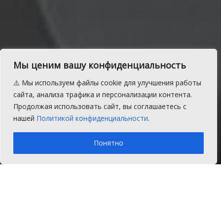
Мы ценим вашу конфиденциальность
⚠️ Мы используем файлы cookie для улучшения работы
Избран глава Сосновского
сайта, анализа трафика и персонализации контента.
Продолжая использовать сайт, вы соглашаетесь с
района
нашей
Политикой конфиденциальности
.
A
Пятница, 9 декабря 2016 г.
Время на чтение: 1 мин.
A
Понятно
Главная
Новости
В Сосновском районе Челябинской
области состоялись выборы