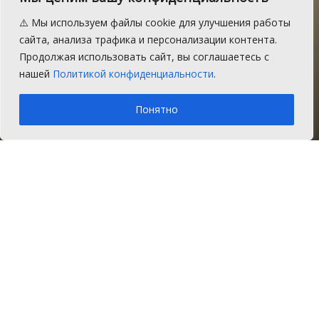
дети войны получат
⚠️ Мы используем файлы cookie для улучшения работы
выплату ко Дню памяти и
сайта, анализа трафика и персонализации контента.
Продолжая использовать сайт, вы соглашаетесь с
скорби
нашей
Политикой конфиденциальности
.
A
Суббота, 14 января 2017 г.
Время на чтение: 1 мин.
A
Понятно
Главная
Новости
Политика
По решению губернатора Челябинской
области дети погибших в Великой
Отечественной войны получат
денежную выплату ко Дню памяти и
скорби.