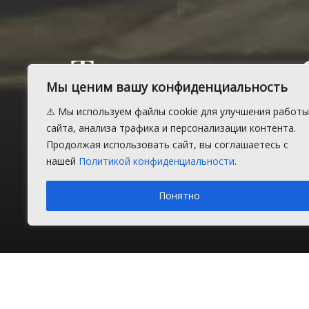
Три автомо
Мы ценим вашу конфиденциальность
вечером на 
⚠️ Мы используем файлы cookie для улучшения работы
сайта, анализа трафика и персонализации контента.
Долгодерев
Продолжая использовать сайт, вы соглашаетесь с
нашей
Политикой конфиденциальности
.
Понятно
Суббота, 10 июня 2017 г.
в рубрике
Происшествия
В
Главная
Новости
Происшествия