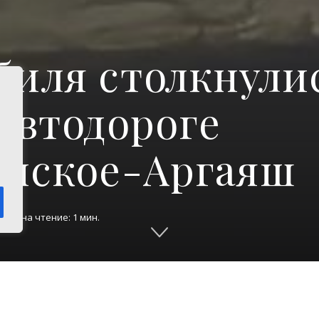
биля столкнули
автодороге
енское-Аргаяш
ремя на чтение: 1 мин.