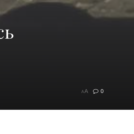
сь
0
A
A