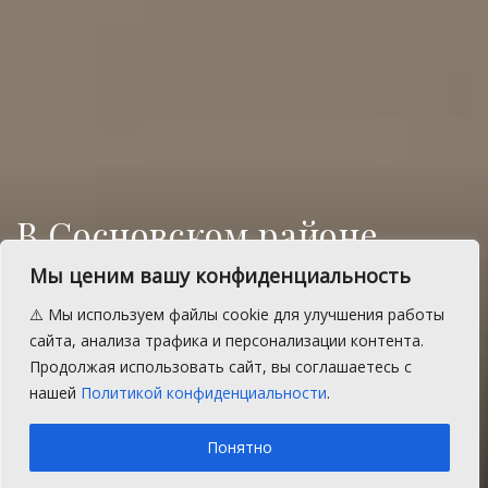
В Сосновском районе
руководитель
Мы ценим вашу конфиденциальность
следственного управления
⚠️ Мы используем файлы cookie для улучшения работы
СК РФ проведет прием
сайта, анализа трафика и персонализации контента.
Продолжая использовать сайт, вы соглашаетесь с
граждан
нашей
Политикой конфиденциальности
.
A
Четверг, 17 августа 2017 г.
Время на чтение: 1 мин.
A
Понятно