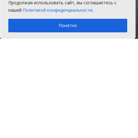
заморозки
Продолжая использовать сайт, вы соглашаетесь с
нашей
Политикой конфиденциальности
.
Понедельник, 25 сентября 2017 г.
A
A
Время на чтение: 1 мин.
Понятно
Главная
Новости
Экология
25 сентября и последующие ближайшие
дни на Южном Урале сохраниться
прохладная осенняя погода. Будет
пасмурно и дождливо. В горных районах
Южного Урала синоптики
прогнозируют снег. В Сосновском
районе будет дождливо и холодно.