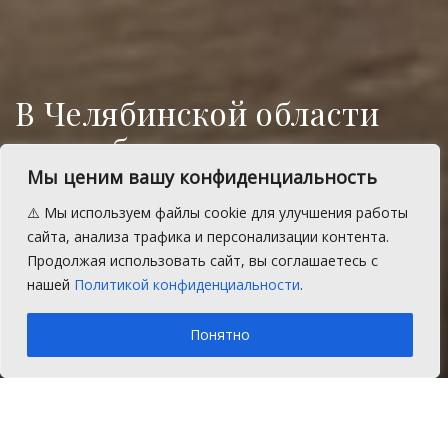
В Челябинской области
стало больше
самозанятых и налогов от
Мы ценим вашу конфиденциальность
них
⚠️ Мы используем файлы cookie для улучшения работы
сайта, анализа трафика и персонализации контента.
Деньги распределили между
Продолжая использовать сайт, вы соглашаетесь с
муниципалитетами области.
нашей
Политикой конфиденциальности
.
A
Вторник, 9 августа 2022 г.
Время на чтение: 1 мин.
A
Понятно
Главная
Новости