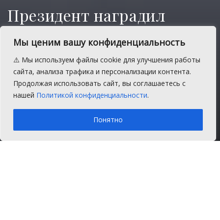
Президент наградил
медалью главу
Мы ценим вашу конфиденциальность
Сосновского района
⚠️ Мы используем файлы cookie для улучшения работы
Евгений Ваганов удостоен
сайта, анализа трафика и персонализации контента.
государственной награды за трудовые
Продолжая использовать сайт, вы соглашаетесь с
успехи.
нашей
Политикой конфиденциальности
.
A
Четверг, 15 февраля 2024 г.
Время на чтение: 1 мин.
A
Понятно
Главная
Главное
Глава Сосновского района Евгений Ваганов
награждён медалью ордена за «Заслуги
перед Отечеством» II степени. Указ
президента о награждении России