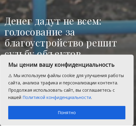
Денег дадут не всем:
голосование за
благоустройство решит
судьбу объектов
Мы ценим вашу конфиденциальность
До конца голосования за объекты
благоустройства по федеральной
⚠️ Мы используем файлы cookie для улучшения работы
программе осталось 22 дня. Сосновский
сайта, анализа трафика и персонализации контента.
район пока набрал только 8 267 голосов
Продолжая использовать сайт, вы соглашаетесь с
из необходимых 21 577.
нашей
Политикой конфиденциальности
.
A
Понедельник, 8 апреля 2024 г.
Время на чтение: 1 мин.
A
Понятно
Главная
Новости
Благоустройство