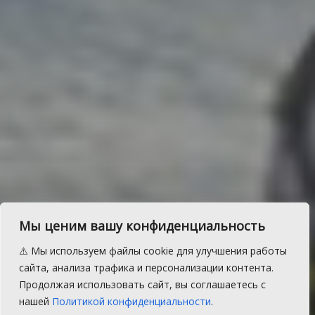
Сосновский район примет
Мы ценим вашу конфиденциальность
областную спартакиаду
⚠️ Мы используем файлы cookie для улучшения работы
В следующем году XXII областная зимняя
сайта, анализа трафика и персонализации контента.
сельская спартакиада «Уральская
Продолжая использовать сайт, вы соглашаетесь с
метелица» пройдет в Сосновском районе.
нашей
Политикой конфиденциальности
.