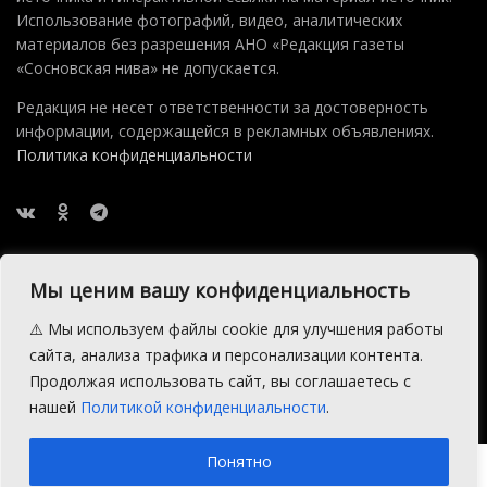
Использование фотографий, видео, аналитических
материалов без разрешения АНО «Редакция газеты
«Сосновская нива» не допускается.
Редакция не несет ответственности за достоверность
информации, содержащейся в рекламных объявлениях.
Политика конфиденциальности
Мы ценим вашу конфиденциальность
⚠️ Мы используем файлы cookie для улучшения работы
2015 — 2026 © АНО Редакция газеты Сосновская Нива
сайта, анализа трафика и персонализации контента.
Производство сайта:
Андрей Петрович Попов
, 1988 — 2026.
Продолжая использовать сайт, вы соглашаетесь с
нашей
Политикой конфиденциальности
.
Понятно
Пиковое использование памяти: 4 MB | MySQL запросов в базу: 102 |