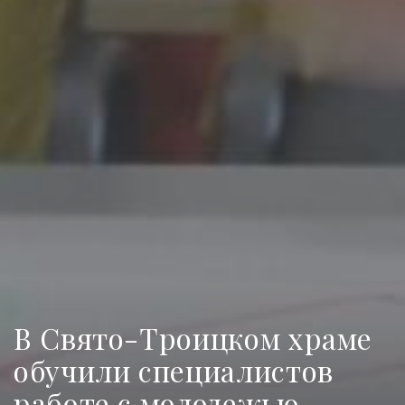
В Свято-Троицком храме
обучили специалистов
работе с молодежью