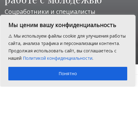
Соцработники и специалисты
Челябинской области учились по
Мы ценим вашу конфиденциальность
программе «Дорога к дому» в Свято-
Троицком храме
⚠️ Мы используем файлы cookie для улучшения работы
сайта, анализа трафика и персонализации контента.
A
Понедельник, 8 июля 2024 г.
Время на чтение: 1 мин.
A
Продолжая использовать сайт, вы соглашаетесь с
нашей
Политикой конфиденциальности
.
Главная
Главное
Понятно
В Свято-Троицком храме села
Долгодеревенского с 1 по 5 июля
прошли обучение специалисты
социальной и образовательной сфер,
социальные работники храмов из