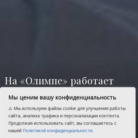
На «Олимпе» работает
детская секция по
Мы ценим вашу конфиденциальность
шашкам и шахматах
⚠️ Мы используем файлы cookie для улучшения работы
Ребята активно выступают на различных
сайта, анализа трафика и персонализации контента.
турнирах Сосновского района и
Продолжая использовать сайт, вы соглашаетесь с
Челябинской области.
нашей
Политикой конфиденциальности
.