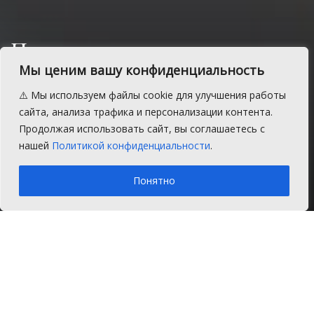
Приговор не изменился:
любитель махать ножом
Мы ценим вашу конфиденциальность
отправится в колонию
⚠️ Мы используем файлы cookie для улучшения работы
сайта, анализа трафика и персонализации контента.
Сторона обвинения опровергла доводы в
Продолжая использовать сайт, вы соглашаетесь с
смягчении наказания.
нашей
Политикой конфиденциальности
.
A
Среда, 12 марта 2025 г.
Время на чтение: 1 мин.
A
Понятно
Главная
Новости
После приговора Сосновского районного
суда, вынесенного в ноябре 2024 года
подсудимому за умышленное нанесение
тяжкого вреда здоровью и угрозу убийства,