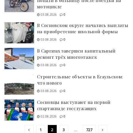
попали в больницу после поездки на
мотоцикле
03.08.2026
0
В Сосновском округе начались выплаты
на приобретение школьной формы
03.08.2026
0
В Саргазах завершен капитальный
ремонт трёх многоэтажек
03.08.2026
0
Строительные объекты в Есаульском:
что нового
03.08.2026
0
Сосновцы выступают на первой
спартакиаде госслужащих
02.08.2026
0
1
2
3
…
727