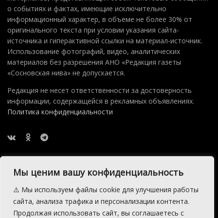
о событиях и фактах, имеющие исключительно
информационный характер, в объеме не более 30% от
оригинального текста при условии указания сайта-
источника и гиперактивной ссылки на материал-источник.
Использование фотографий, видео, аналитических
материалов без разрешения АНО «Редакция газеты
«Сосновская нива» не допускается.
Редакция не несет ответственности за достоверность
информации, содержащейся в рекламных объявлениях.
Политика конфиденциальности
Мы ценим вашу конфиденциальность
⚠️ Мы используем файлы cookie для улучшения работы
2015 — 2026 © АНО Редакция газеты Сосновская Нива
сайта, анализа трафика и персонализации контента.
Производство сайта:
Андрей Петрович Попов
, 1988 — 2026.
Продолжая использовать сайт, вы соглашаетесь с