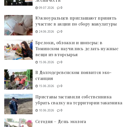
лесничеств
09.07.2026
0
Южноуральцев приглашают принять
участие в акции по сбору макулатуры
24.06.2026
0
Брелоки, обложки и шоперы: в
Томинском научились делать нужные
вещи из вторсырья
15.06.2026
0
В Долгодеревенском появится эко-
станция
15.06.2026
0
Приставы заставили собственника
убрать свалку на территории заказника
10.06.2026
0
Сегодня – День эколога