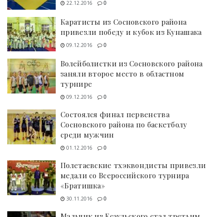
22.12.2016
0
Каратисты из Сосновского района
привезли победу и кубок из Кунашака
09.12.2016
0
Волейболистки из Сосновского района
заняли второе место в областном
турнире
09.12.2016
0
Состоялся финал первенства
Сосновского района по баскетболу
среди мужчин
01.12.2016
0
Полетаевские тхэквондисты привезли
медали со Всероссийского турнира
«Братишка»
30.11.2016
0
Мальчик из Есаульского стал третьим