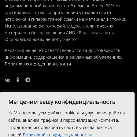
информационный характер, в объеме не более 30% от
оригинального текста при условии указания сайта-
источника и гиперактивной ссылки на материал-источник.
Использование фотографий, видео, аналитических
материалов без разрешения АНО «Редакция газеты
«Сосновская нива» не допускается.
Редакция не несет ответственности за достоверность
информации, содержащейся в рекламных объявлениях.
Политика конфиденциальности
Мы ценим вашу конфиденциальность
⚠️ Мы используем файлы cookie для улучшения работы
2015 — 2026 © АНО Редакция газеты Сосновская Нива
сайта, анализа трафика и персонализации контента.
Производство сайта:
Андрей Петрович Попов
, 1988 — 2026.
Продолжая использовать сайт, вы соглашаетесь с
нашей
Политикой конфиденциальности
.