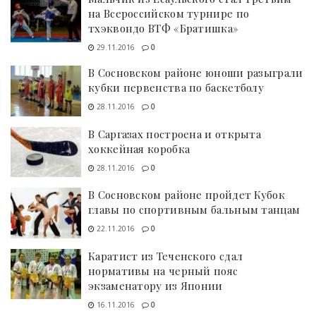
на Всероссийском турнире по
тхэквондо ВТФ «Братишка»
29.11.2016
0
В Сосновском районе юноши разыграли
кубки первенства по баскетболу
28.11.2016
0
В Саргазах построена и открыта
хоккейная коробка
28.11.2016
0
В Сосновском районе пройдет Кубок
главы по спортивным бальным танцам
22.11.2016
0
Каратист из Теченского сдал
нормативы на черный пояс
экзаменатору из Японии
16.11.2016
0