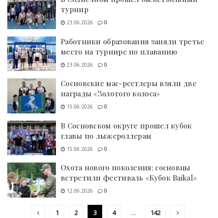
турнир
23.06.2026
0
Работники образования заняли третье
место на турнире по плаванию
23.06.2026
0
Сосновские мас-рестлеры взяли две
награды «Золотого колоса»
15.06.2026
0
В Сосновском округе прошел кубок
главы по лыжероллерам
15.06.2026
0
Охота нового поколения: сосновцы
встретили фестиваль «Кубок Baikal»
12.06.2026
0
1
2
3
4
…
142