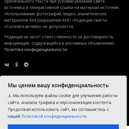
оригинального текста при условии указания сайта-
источника и гиперактивной ссылки на материал-источник.
Использование фотографий, видео, аналитических
материалов без разрешения АНО «Редакция газеты
«Сосновская нива» не допускается.
Редакция не несет ответственности за достоверность
информации, содержащейся в рекламных объявлениях.
Политика конфиденциальности
Мы ценим вашу конфиденциальность
⚠️ Мы используем файлы cookie для улучшения работы
2015 — 2026 © АНО Редакция газеты Сосновская Нива
сайта, анализа трафика и персонализации контента.
Производство сайта:
Андрей Петрович Попов
, 1988 — 2026.
Продолжая использовать сайт, вы соглашаетесь с
нашей
Политикой конфиденциальности
.