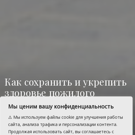
Как сохранить и укрепить
здоровье пожилого
человека
Мы ценим вашу конфиденциальность
Советы от специалистов филиала ФБУЗ
⚠️ Мы используем файлы cookie для улучшения работы
«Центр гигиены и эпидемиологии в
сайта, анализа трафика и персонализации контента.
Челябинской области в с.
Продолжая использовать сайт, вы соглашаетесь с