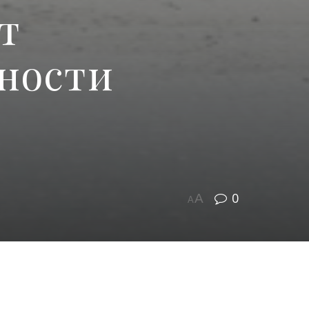
т
нности
0
A
A