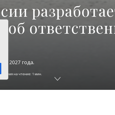
сии разработае
н об ответстве
до 2027 года.
о
Время на чтение: 1 мин.