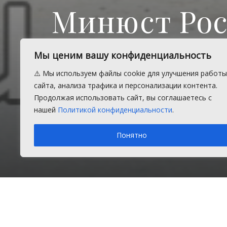
Минюст Рос
новый зако
Мы ценим вашу конфиденциальность
родителей
⚠️ Мы используем файлы cookie для улучшения работы
сайта, анализа трафика и персонализации контента.
Продолжая использовать сайт, вы соглашаетесь с
нашей
Политикой конфиденциальности
.
Законопроект должны разработать 
Понятно
Пятница, 29 мая 2026 г.
в рубрике
Новости
,
Обществ
Главная
Новости