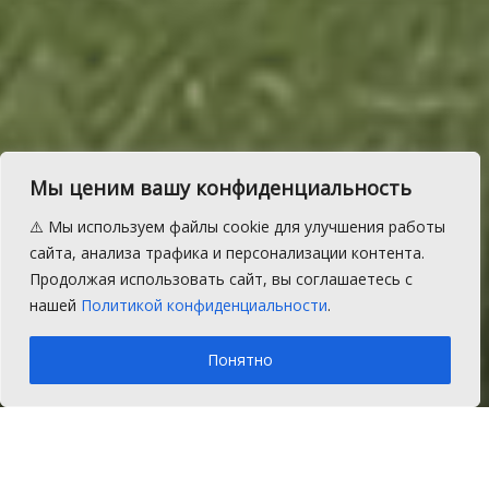
Глава Мирненского
Мы ценим вашу конфиденциальность
поселения Виктор
⚠️ Мы используем файлы cookie для улучшения работы
Григорьев: то, что нас
сайта, анализа трафика и персонализации контента.
Продолжая использовать сайт, вы соглашаетесь с
объединяет
нашей
Политикой конфиденциальности
.
A
Среда, 23 ноября 2016 г.
Время на чтение: 1 мин.
A
Понятно
Главная
Новости
Общество