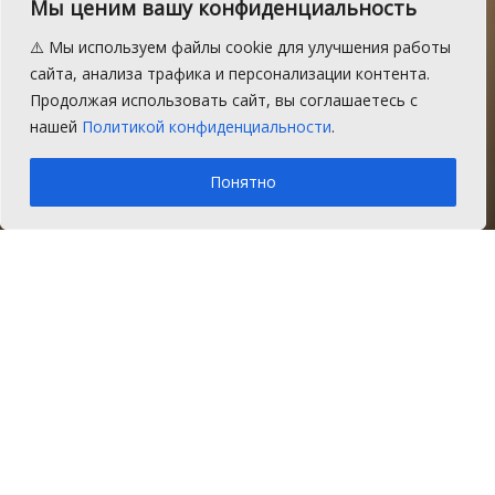
Найденный в Ключевке
Мы ценим вашу конфиденциальность
бивень мамонта
⚠️ Мы используем файлы cookie для улучшения работы
принадлежит еще более
сайта, анализа трафика и персонализации контента.
Продолжая использовать сайт, вы соглашаетесь с
древнему животному
нашей
Политикой конфиденциальности
.
A
Среда, 28 декабря 2016 г.
Время на чтение: 2 мин.
A
Понятно
Главная
Новости
Общество
Установлено, что ключевский мамонт
относится к более древнему виду –
лесному или трогонтериевому слону.
В августе 2015 г. в д. Ключевка Сосновского
района (5 км от районного центра с.