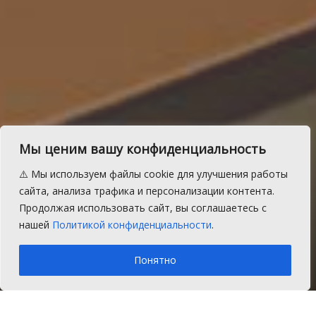
Мы ценим вашу конфиденциальность
Чем болеют наши дети?
⚠️ Мы используем файлы cookie для улучшения работы
На вопросы о менингите
сайта, анализа трафика и персонализации контента.
Продолжая использовать сайт, вы соглашаетесь с
ответил эпидемиолог
нашей
Политикой конфиденциальности
.
A
Среда, 16 августа 2017 г.
Время на чтение: 1 мин.
A
Понятно
Главная
Новости
Здоровье