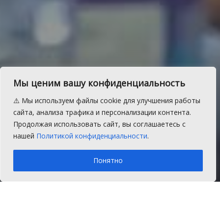
Пресс-конференция
Мы ценим вашу конфиденциальность
губернатора Челябинской
⚠️ Мы используем файлы cookie для улучшения работы
области: прямая
сайта, анализа трафика и персонализации контента.
Продолжая использовать сайт, вы соглашаетесь с
трансляция
нашей
Политикой конфиденциальности
.
A
Понедельник, 21 августа 2017 г.
Время на чтение: 1 мин.
A
Понятно
Главная
Новости
Общество