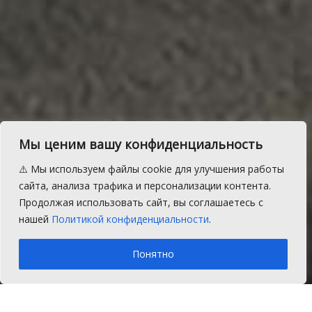
Мы ценим вашу конфиденциальность
Микроавтобус с
⚠️ Мы используем файлы cookie для улучшения работы
иностранцами попал в
сайта, анализа трафика и персонализации контента.
Продолжая использовать сайт, вы соглашаетесь с
ДТП в Сосновском районе
нашей
Политикой конфиденциальности
.
A
Вторник, 10 октября 2017 г.
Время на чтение: 1 мин.
A
Понятно
Главная
Новости
Происшествия