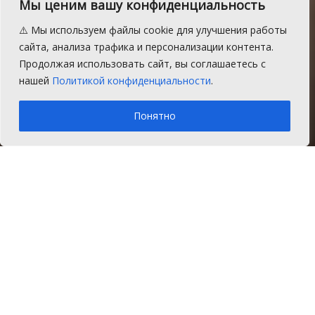
Мы ценим вашу конфиденциальность
бюллетене «СН» №6
⚠️ Мы используем файлы cookie для улучшения работы
Предлагаем ознакомиться с содержанием
сайта, анализа трафика и персонализации контента.
«Информационного бюллетеня
Продолжая использовать сайт, вы соглашаетесь с
«Сосновская нива» №5.
нашей
Политикой конфиденциальности
.
A
Вторник, 27 мая 2025 г.
Время на чтение: 1 мин.
A
Понятно
Главная
Новости
Закон и порядок
Содержание:
Совет депутатов Рощинского сельского
поселения РЕШЕНИЕ от 25 февраля 2025 года №
44 п. Рощино Об утверждении Положения «О
премировании лиц, занимающих выборные
муниципальные должности, должности