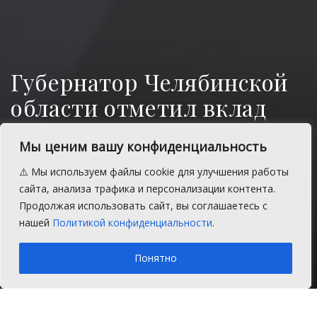
Губернатор Челябинской
области отметил вклад
региона в поддержке
Мы ценим вашу конфиденциальность
бойцов СВО
⚠️ Мы используем файлы cookie для улучшения работы
Приоритетом остается поддержка
сайта, анализа трафика и персонализации контента.
бойцов, ветеранов СВО и членов их
Продолжая использовать сайт, вы соглашаетесь с
семей.
нашей
Политикой конфиденциальности
.
A
Четверг, 18 июня 2026 г.
Время на чтение: 1 мин.
A
Понятно
Главная
Главное